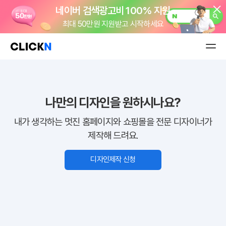
네이버 검색광고비 100% 지원
최대 50만원 지원받고 시작하세요
클릭엔 이용료 정기결제로 편하게!
카드 등록 한 번이면 OK
월 5천원으로 시작하는 나만의 앱!
나만의 디자인을 원하시나요?
간편한 거래명세서 관리
내가 생각하는 멋진 홈페이지와 쇼핑몰을 전문 디자이너가
모두의거래
제작해 드려요.
PG 가입비
19만원
지원!
업계 최저 수수료 1.0%
디자인제작 신청
굿스플로 배송관리 솔루션
주문부터 배송까지
shop 도메인
무료!
신규 고객 웰컴 이벤트