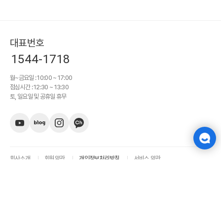
대표번호
1544-1718
월~금요일 : 10:00 ~ 17:00
점심시간 : 12:30 ~ 13:30
토, 일요일 및 공휴일 휴무
회사소개
회원약관
개인정보처리방침
서비스 약관
(주)가비아씨엔에스
대표이사 박형미
사업자 등록번호 : 113-86-18829
통신판매업 신고번호 : 제 2024-경기과천-0244 호
경기도 과천시 과천대로7나길 34, 2층 (갈현동, 가비아 앳)
대표전화 :
1544-1718
팩스 : 0503-8379-4016