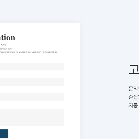
고
문의
손쉽
자동