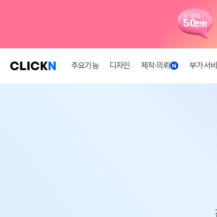
주요기능
디자인
제작·의뢰
부가서
홈페이지
쇼핑
디자인
회원
설정