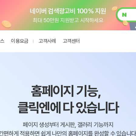
클릭엔 이용료 정기결제로 편하게!
카드 등록 한 번이면 OK
비스
이용요금
고객사례
고객센터
월 5천원으로 시작하는 나만의 앱!
공지사항
간편한 거래명세서 관리
업데이트
모두의거래
이벤트
홈페이지 기능,
매뉴얼
문의하기
PG 가입비
19만원
지원!
클릭엔에 다 있습니다
업계 최저 수수료 1.0%
페이지 생성부터 게시판, 갤러리 기능까지
굿스플로 배송관리 솔루션
간편하게 적용하면 쉽게 나만의 홈페이지를 완성할 수 있습니다