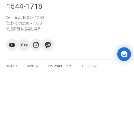
1544-1718
월~금요일 : 10:00 ~ 17:00
점심시간 : 12:30 ~ 13:30
토, 일요일 및 공휴일 휴무
회사소개
회원약관
개인정보처리방침
서비스 약관
(주)가비아씨엔에스
대표이사 박형미
사업자 등록번호 : 113-86-18829
통신판매업 신고번호 : 제 2024-경기과천-0244 호
경기도 과천시 과천대로7나길 34, 2층 (갈현동, 가비아 앳)
대표전화 :
1544-1718
팩스 : 0503-8379-4016
© GabiaCNS Inc. All Rights Reserved.
패밀리사이트