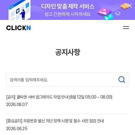
디자인 맞춤 제작 서비스
쉽고 간편하게 시작하세요
네이버 검색광고비 100% 지원
최대 50만원 지원받고 시작하세요
클릭엔 이용료 정기결제로 편하게!
공지사항
카드 등록 한 번이면 OK
월 5천원으로 시작하는 나만의 앱!
간편한 거래명세서 관리
모두의거래
[공지] 클릭엔 서버 업그레이드 작업 안내 (8월 12일 05:00 ~ 08:00)
PG 가입비
19만원
지원!
2026.08.07
업계 최저 수수료 1.0%
[중요공지] 무효번호 발신 차단 정책 시행 및 필수 사전 점검 안내
굿스플로 배송관리 솔루션
2026.06.25
주문부터 배송까지