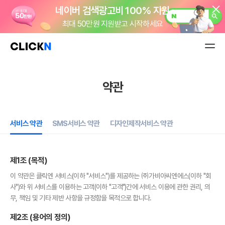
네이버 검색광고비 100% 지원
최대 50만원 지원받고 시작하세요
클릭엔 이용료 정기결제로 편하게!
카드 등록 한 번이면 OK
월 5천원으로 시작하는 나만의 앱!
약관
간편한 거래명세서 관리
모두의거래
서비스 약관
SMS서비스 약관
디자인제작서비스 약관
PG 가입비
19만원
지원!
업계 최저 수수료 1.0%
제1조 (목적)
굿스플로 배송관리 솔루션
이 약관은 클릭엔 서비스(이하 "서비스")를 제공하는 ㈜가비아씨엔에스(이하 "회
사")와 위 서비스를 이용하는 고객(이하 "고객")간에 서비스 이용에 관한 권리, 의
주문부터 배송까지
무, 책임 및 기타 제반 사항을 규정함을 목적으로 합니다.
shop 도메인
무료!
제2조 (용어의 정의)
신규 고객 웰컴 이벤트