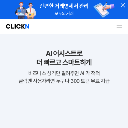
간편한 거래명세서 관리
모두의거래
PG 가입비
19만원
지원!
업계 최저 수수료 1.0%
굿스플로 배송관리 솔루션
주문부터 배송까지
AI 어시스트로
더 빠르고 스마트하게
shop 도메인
무료!
신규 고객 웰컴 이벤트
비즈니스 성격만 알려주면 AI 가 척척
클릭엔 사용자라면 누구나 300 토큰 무료 지급
1.0% 수수료 쇼핑몰 바로 오픈
5분 만에 신청하고 오늘 바로 결제받기