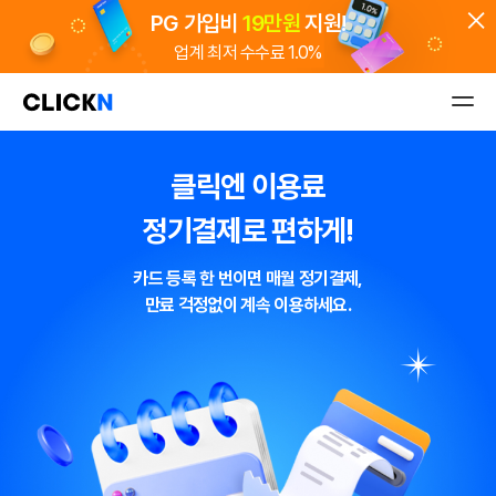
PG 가입비
19만원
지원!
업계 최저 수수료 1.0%
굿스플로 배송관리 솔루션
주문부터 배송까지
shop 도메인
무료!
클릭엔 이용료
신규 고객 웰컴 이벤트
정기결제로 편하게!
1.0% 수수료 쇼핑몰 바로 오픈
5분 만에 신청하고 오늘 바로 결제받기
카드 등록 한 번이면 매월 정기결제,
만료 걱정없이 계속 이용하세요.